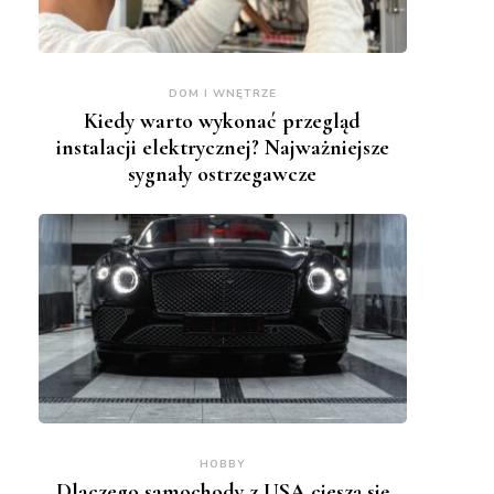
DOM I WNĘTRZE
Kiedy warto wykonać przegląd
instalacji elektrycznej? Najważniejsze
sygnały ostrzegawcze
HOBBY
Dlaczego samochody z USA cieszą się