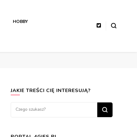
HOBBY
JAKIE TREŚCI CIĘ INTERESUJĄ?
Szukasz
czegoś?
PORTAL 4GIFS.PL