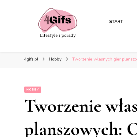
START
4gifs.pl
Hobby
Tworzenie własnych gier plansz
HOBBY
Tworzenie włas
planszowych: 