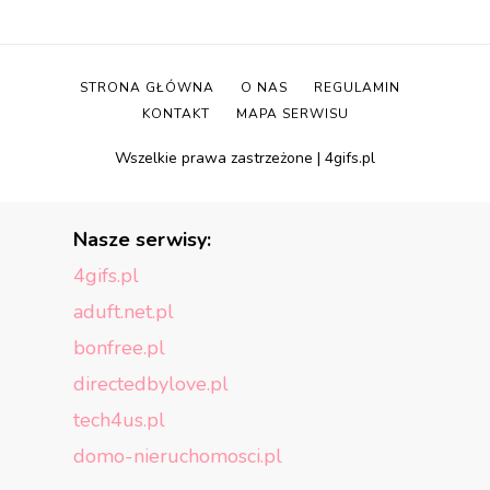
STRONA GŁÓWNA
O NAS
REGULAMIN
KONTAKT
MAPA SERWISU
Wszelkie prawa zastrzeżone | 4gifs.pl
Nasze serwisy:
4gifs.pl
aduft.net.pl
bonfree.pl
directedbylove.pl
tech4us.pl
domo-nieruchomosci.pl