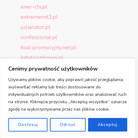
ener-chi.pl
extrememt2.pl
julianator.pl
confessional.pl
kod-promocyjny.net.pl
katalogzdrowy.pl
botoxena.pl
Cenimy prywatność użytkowników
Używamy plików cookie, aby poprawić jakość przeglądania,
master24.com.pl
wyświetlać reklamy lub treści dostosowane do
naturalwoodgb.pl
indywidualnych potrzeb użytkowników oraz analizować ruch
na stronie. Kliknięcie przycisku „Akceptuj wszystkie” oznacza
projektpasja.pl
zgodę na wykorzystywanie przez nas plików cookie.
psowaty.pl
sendivogius.pl
Dostosuj
Odrzuć
Akceptuj
stoprocentbawelna.pll