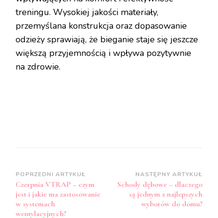
treningu. Wysokiej jakości materiały,
przemyślana konstrukcja oraz dopasowanie
odzieży sprawiają, że bieganie staje się jeszcze
większą przyjemnością i wpływa pozytywnie
na zdrowie.
Zobacz
POPRZEDNI ARTYKUŁ
NASTĘPNY ARTYKUŁ
Czerpnia VTRAP – czym
Schody dębowe – dlaczego
wpisy
jest i jakie ma zastosowanie
są jednym z najlepszych
w systemach
wyborów do domu?
wentylacyjnych?