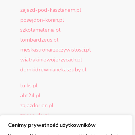
zajazd-pod-kasztanem.pl
posejdon-konin.pl
szkolamalenia.pl
lombardzeus.pl
meskastronarzeczywistosci.pl
wiatrakiniewojerzycach.pl
domkidrewnianekaszuby.pl
luiks.pl
abt24.pl
zajazdorion.pl
zakupy4u.pl
Cenimy prywatność użytkowników
p4-play.pl