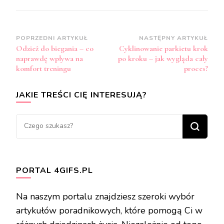
Zobacz
POPRZEDNI ARTYKUŁ
NASTĘPNY ARTYKUŁ
Odzież do biegania – co
Cyklinowanie parkietu krok
wpisy
naprawdę wpływa na
po kroku – jak wygląda cały
komfort treningu
proces?
JAKIE TREŚCI CIĘ INTERESUJĄ?
Szukasz
czegoś?
PORTAL 4GIFS.PL
Na naszym portalu znajdziesz szeroki wybór
artykułów poradnikowych, które pomogą Ci w