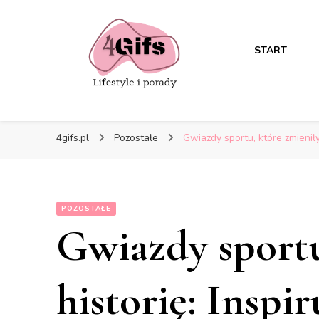
START
4gifs.pl
Pozostałe
Gwiazdy sportu, które zmieniły
POZOSTAŁE
Gwiazdy sportu
historię: Inspir