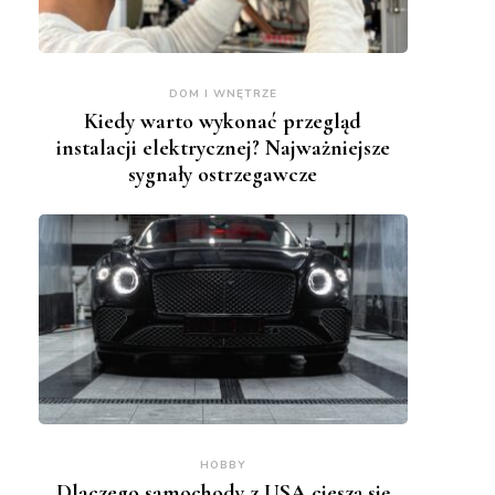
DOM I WNĘTRZE
Kiedy warto wykonać przegląd
instalacji elektrycznej? Najważniejsze
sygnały ostrzegawcze
HOBBY
Dlaczego samochody z USA cieszą się