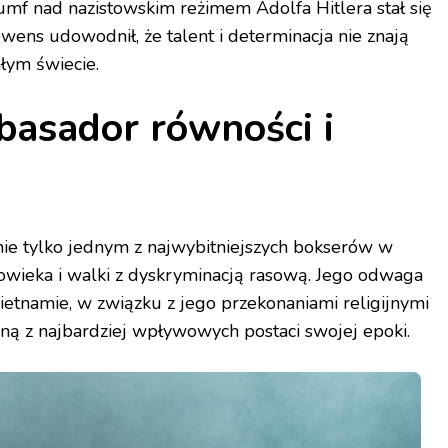
iumf nad nazistowskim reżimem Adolfa Hitlera stał się
wens udowodnił, że talent i determinacja nie znają
ałym świecie.
asador równości i
nie tylko jednym z najwybitniejszych bokserów w
łowieka i walki z dyskryminacją rasową. Jego odwaga
namie, w związku z jego przekonaniami religijnymi
ną z najbardziej wpływowych postaci swojej epoki.