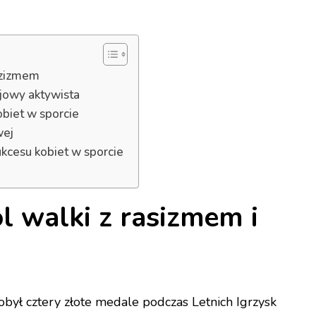
azizmem
jowy aktywista
obiet w sporcie
wej
sukcesu kobiet w sporcie
 walki z rasizmem i
obył cztery złote medale podczas Letnich Igrzysk