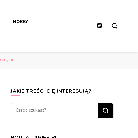
HOBBY
ecznymi
JAKIE TREŚCI CIĘ INTERESUJĄ?
Szukasz
czegoś?
PORTAL 4GIFS.PL