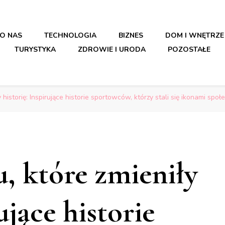
O NAS
TECHNOLOGIA
BIZNES
DOM I WNĘTRZE
TURYSTYKA
ZDROWIE I URODA
POZOSTAŁE
 historię: Inspirujące historie sportowców, którzy stali się ikonami społ
, które zmieniły
ujące historie