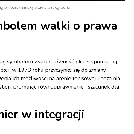
ng on black smoky studio background.
ymbolem walki o prawa
a się symbolem walki o równość płci w sporcie. Jej
łci” w 1973 roku przyczyniło się do zmiany
enia ich możliwości na arenie tenisowej i poza nią.
ation, promując równouprawnienie i szacunek dla
nier w integracji