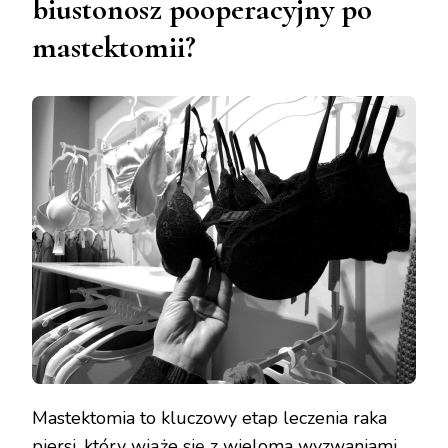
biustonosz pooperacyjny po
mastektomii?
Mastektomia to kluczowy etap leczenia raka
piersi, który wiąże się z wieloma wyzwaniami,