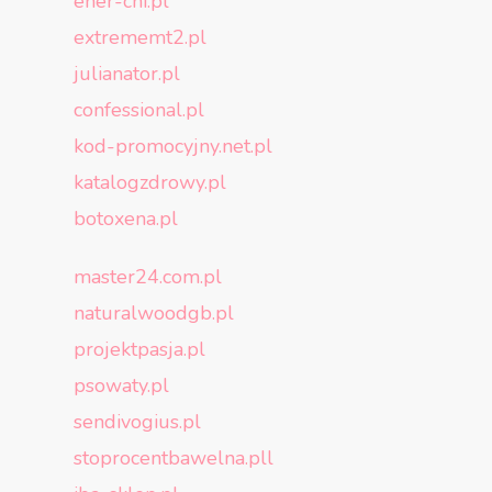
ener-chi.pl
extrememt2.pl
julianator.pl
confessional.pl
kod-promocyjny.net.pl
katalogzdrowy.pl
botoxena.pl
master24.com.pl
naturalwoodgb.pl
projektpasja.pl
psowaty.pl
sendivogius.pl
stoprocentbawelna.pll