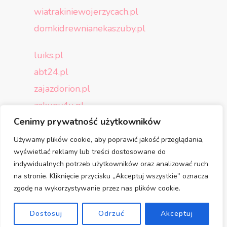
wiatrakiniewojerzycach.pl
domkidrewnianekaszuby.pl
luiks.pl
abt24.pl
zajazdorion.pl
zakupy4u.pl
Cenimy prywatność użytkowników
p4-play.pl
zaproszenia-dejavu.pl
Używamy plików cookie, aby poprawić jakość przeglądania,
wyświetlać reklamy lub treści dostosowane do
aloespolska.pl
indywidualnych potrzeb użytkowników oraz analizować ruch
na stronie. Kliknięcie przycisku „Akceptuj wszystkie” oznacza
cantonensis.pl
zgodę na wykorzystywanie przez nas plików cookie.
sava-opony.pl
Dostosuj
Odrzuć
Akceptuj
plus-tuning.pl