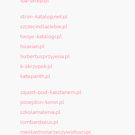
iba-sklep.pl
stron-katalog.net.pl
szczecindlaciebie.pl
twoje-katalogi.pl
hicarian.pl
hubertusprzyjecia.pl
k-skrzypek.pl
katepanth.pl
zajazd-pod-kasztanem.pl
posejdon-konin.pl
szkolamalenia.pl
lombardzeus.pl
meskastronarzeczywistosci.pl