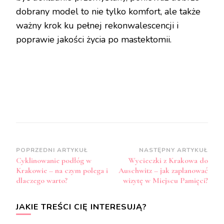
dobrany model to nie tylko komfort, ale także
ważny krok ku pełnej rekonwalescencji i
poprawie jakości życia po mastektomii.
Zobacz
POPRZEDNI ARTYKUŁ
NASTĘPNY ARTYKUŁ
Cyklinowanie podłóg w
Wycieczki z Krakowa do
wpisy
Krakowie – na czym polega i
Auschwitz – jak zaplanować
dlaczego warto?
wizytę w Miejscu Pamięci?
JAKIE TREŚCI CIĘ INTERESUJĄ?