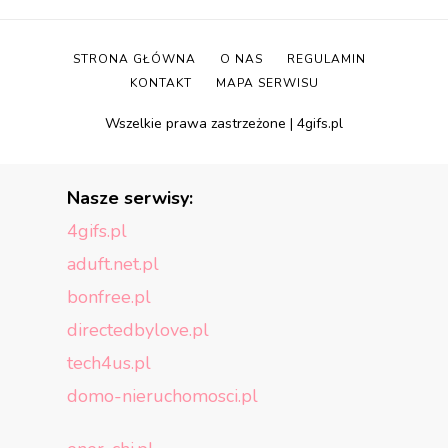
STRONA GŁÓWNA
O NAS
REGULAMIN
KONTAKT
MAPA SERWISU
Wszelkie prawa zastrzeżone | 4gifs.pl
Nasze serwisy:
4gifs.pl
aduft.net.pl
bonfree.pl
directedbylove.pl
tech4us.pl
domo-nieruchomosci.pl