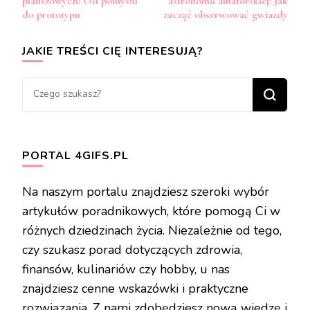
planszowych: Od pomysłu
astronomii amatorskiej: Jak
do prototypu
zacząć obserwować gwiazdy
JAKIE TREŚCI CIĘ INTERESUJĄ?
Szukasz
czegoś?
PORTAL 4GIFS.PL
Na naszym portalu znajdziesz szeroki wybór
artykułów poradnikowych, które pomogą Ci w
różnych dziedzinach życia. Niezależnie od tego,
czy szukasz porad dotyczących zdrowia,
finansów, kulinariów czy hobby, u nas
znajdziesz cenne wskazówki i praktyczne
rozwiązania. Z nami zdobędziesz nową wiedzę i