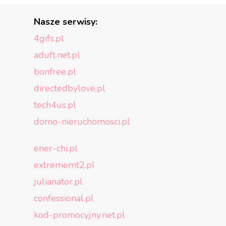
Nasze serwisy:
4gifs.pl
aduft.net.pl
bonfree.pl
directedbylove.pl
tech4us.pl
domo-nieruchomosci.pl
ener-chi.pl
extrememt2.pl
julianator.pl
confessional.pl
kod-promocyjny.net.pl