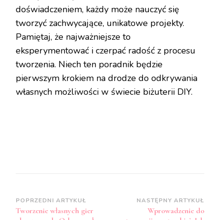
doświadczeniem, każdy może nauczyć się
tworzyć zachwycające, unikatowe projekty.
Pamiętaj, że najważniejsze to
eksperymentować i czerpać radość z procesu
tworzenia. Niech ten poradnik będzie
pierwszym krokiem na drodze do odkrywania
własnych możliwości w świecie biżuterii DIY.
Zobacz
POPRZEDNI ARTYKUŁ
NASTĘPNY ARTYKUŁ
Tworzenie własnych gier
Wprowadzenie do
wpisy