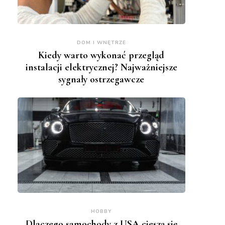
DOM I WNĘTRZE
Kiedy warto wykonać przegląd
instalacji elektrycznej? Najważniejsze
sygnały ostrzegawcze
HOBBY
Dlaczego samochody z USA cieszą się