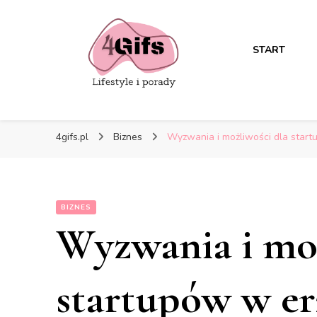
START
4gifs.pl
Biznes
Wyzwania i możliwości dla start
BIZNES
Wyzwania i moż
startupów w er