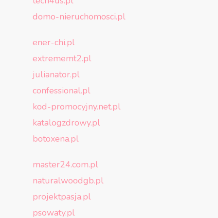
tech4us.pl
domo-nieruchomosci.pl
ener-chi.pl
extrememt2.pl
julianator.pl
confessional.pl
kod-promocyjny.net.pl
katalogzdrowy.pl
botoxena.pl
master24.com.pl
naturalwoodgb.pl
projektpasja.pl
psowaty.pl