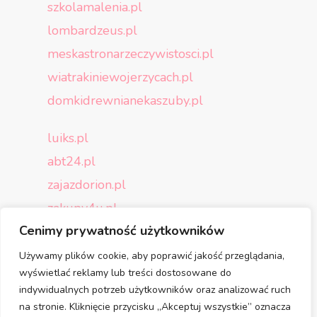
szkolamalenia.pl
lombardzeus.pl
meskastronarzeczywistosci.pl
wiatrakiniewojerzycach.pl
domkidrewnianekaszuby.pl
luiks.pl
abt24.pl
zajazdorion.pl
zakupy4u.pl
Cenimy prywatność użytkowników
p4-play.pl
zaproszenia-dejavu.pl
Używamy plików cookie, aby poprawić jakość przeglądania,
wyświetlać reklamy lub treści dostosowane do
aloespolska.pl
indywidualnych potrzeb użytkowników oraz analizować ruch
na stronie. Kliknięcie przycisku „Akceptuj wszystkie” oznacza
cantonensis.pl