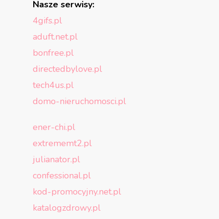
Nasze serwisy:
4gifs.pl
aduft.net.pl
bonfree.pl
directedbylove.pl
tech4us.pl
domo-nieruchomosci.pl
ener-chi.pl
extrememt2.pl
julianator.pl
confessional.pl
kod-promocyjny.net.pl
katalogzdrowy.pl