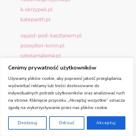
k-skrzypek.pl
katepanth.pl
zajazd-pod-kasztanem.pl
posejdon-konin.pl
szkolamalenia.pl
lombardzeus.pl
Cenimy prywatność użytkowników
meskastronarzeczywistosci.pl
Używamy plików cookie, aby poprawić jakość przeglądania,
wiatrakiniewojerzycach.pl
wyświetlać reklamy lub treści dostosowane do
indywidualnych potrzeb użytkowników oraz analizować ruch
domkidrewnianekaszuby.pl
na stronie. Kliknięcie przycisku „Akceptuj wszystkie” oznacza
zgodę na wykorzystywanie przez nas plików cookie.
luiks.pl
abt24.pl
Dostosuj
Odrzuć
Akceptuj
zajazdorion.pl