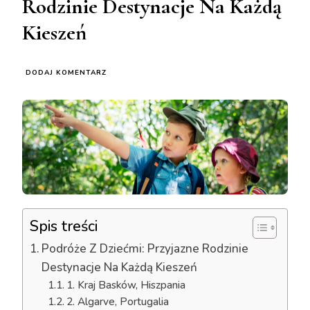
Rodzinie Destynacje Na Każdą
Kieszeń
DO
DODAJ KOMENTARZ
PODRÓŻE
Z
DZIEĆMI:
PRZYJAZNE
RODZINIE
DESTYNACJE
NA
KAŻDĄ
KIESZEŃ
Spis treści
Podróże Z Dziećmi: Przyjazne Rodzinie
Destynacje Na Każdą Kieszeń
1. Kraj Basków, Hiszpania
2. Algarve, Portugalia