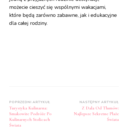
możecie cieszyć się wspólnymi wakacjami,
które będą zarówno zabawne, jak i edukacyjne
dla całej rodziny.
Zobacz
POPRZEDNI ARTYKUŁ
NASTĘPNY ARTYKUŁ
Turystyka Kulinarna:
Z Dala Od Tłumów:
wpisy
Smakowite Podróże Po
Najlepsze Sekretne Plaże
Kulinarnych Stolicach
Świata
Świata