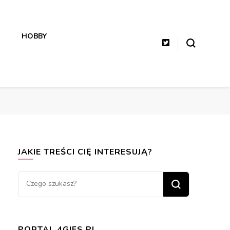
HOBBY
JAKIE TREŚCI CIĘ INTERESUJĄ?
Szukasz
czegoś?
PORTAL 4GIFS.PL