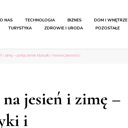
O NAS
TECHNOLOGIA
BIZNES
DOM I WNĘTRZE
TURYSTYKA
ZDROWIE I URODA
POZOSTAŁE
ń i zimę – połączenie klasyki i nowoczesności
na jesień i zimę –
yki i