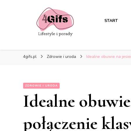
START
4gifs.pl
Zdrowie i uroda
Idealne obuwie na jesie
ZDROWIE I URODA
Idealne obuwie 
połączenie klas