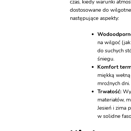
czas, kiedy warunki atmo
dostosowane do wilgotnej
następujące aspekty:
Wodoodporno
na wilgoć (ja
do suchych st
śniegu.
Komfort term
miękką wełną 
mroźnych dni.
Trwałość:
Wyb
materiałów, m
Jesień i zima
w solidne faso