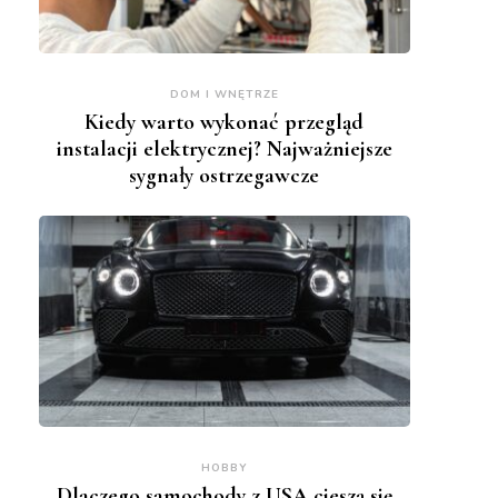
DOM I WNĘTRZE
Kiedy warto wykonać przegląd
instalacji elektrycznej? Najważniejsze
sygnały ostrzegawcze
HOBBY
Dlaczego samochody z USA cieszą się