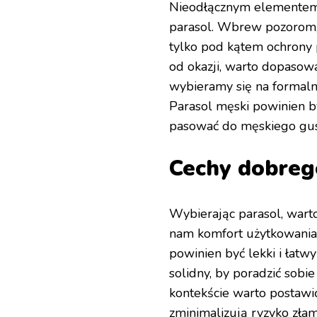
Nieodłącznym elementem 
parasol. Wbrew pozorom, 
tylko pod kątem ochrony 
od okazji, warto dopasowa
wybieramy się na formaln
Parasol męski powinien by
pasować do męskiego gust
Cechy dobreg
Wybierając parasol, wart
nam komfort użytkowania 
powinien być lekki i łatw
solidny, by poradzić sob
kontekście warto postawi
zminimalizują ryzyko złama