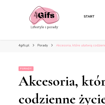
START
4gifs.pl
Porady
Akcesoria, które ułatwią codzien
PORADY
Akcesoria, któ
codzienne życie