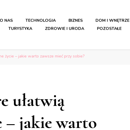
O NAS
TECHNOLOGIA
BIZNES
DOM I WNĘTRZE
TURYSTYKA
ZDROWIE I URODA
POZOSTAŁE
ne życie – jakie warto zawsze mieć przy sobie?
re ułatwią
 – jakie warto