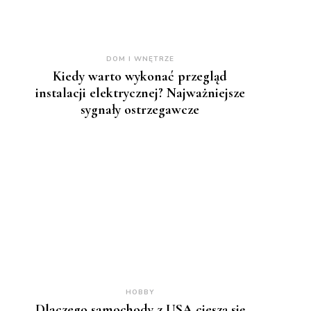
DOM I WNĘTRZE
Kiedy warto wykonać przegląd
instalacji elektrycznej? Najważniejsze
sygnały ostrzegawcze
HOBBY
Dlaczego samochody z USA cieszą się