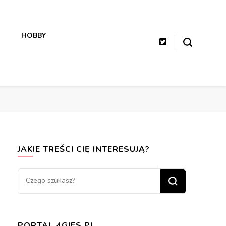
HOBBY
JAKIE TREŚCI CIĘ INTERESUJĄ?
Szukasz
czegoś?
PORTAL 4GIFS.PL