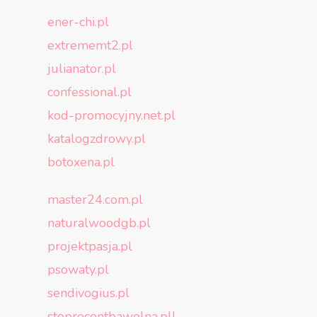
ener-chi.pl
extrememt2.pl
julianator.pl
confessional.pl
kod-promocyjny.net.pl
katalogzdrowy.pl
botoxena.pl
master24.com.pl
naturalwoodgb.pl
projektpasja.pl
psowaty.pl
sendivogius.pl
stoprocentbawelna.pll