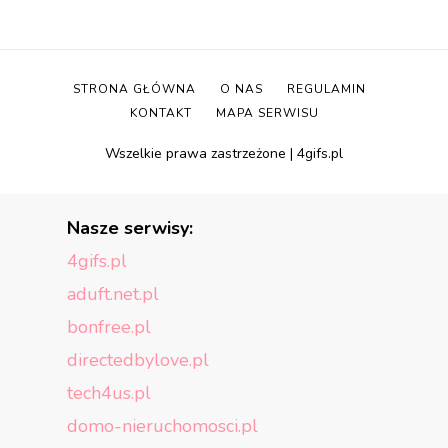
STRONA GŁÓWNA
O NAS
REGULAMIN
KONTAKT
MAPA SERWISU
Wszelkie prawa zastrzeżone | 4gifs.pl
Nasze serwisy:
4gifs.pl
aduft.net.pl
bonfree.pl
directedbylove.pl
tech4us.pl
domo-nieruchomosci.pl