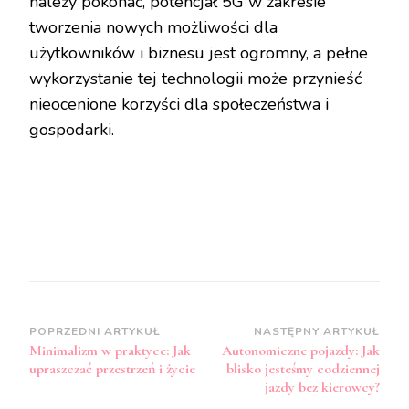
należy pokonać, potencjał 5G w zakresie
tworzenia nowych możliwości dla
użytkowników i biznesu jest ogromny, a pełne
wykorzystanie tej technologii może przynieść
nieocenione korzyści dla społeczeństwa i
gospodarki.
Zobacz
POPRZEDNI ARTYKUŁ
NASTĘPNY ARTYKUŁ
Minimalizm w praktyce: Jak
Autonomiczne pojazdy: Jak
wpisy
upraszczać przestrzeń i życie
blisko jesteśmy codziennej
jazdy bez kierowcy?