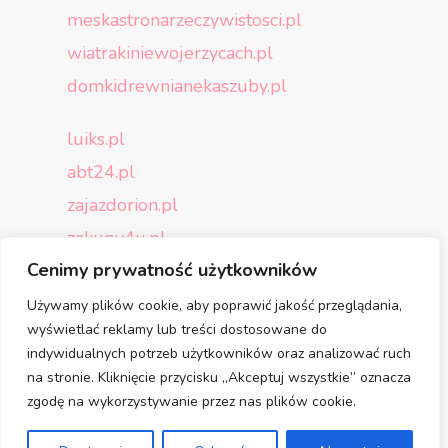
meskastronarzeczywistosci.pl
wiatrakiniewojerzycach.pl
domkidrewnianekaszuby.pl
luiks.pl
abt24.pl
zajazdorion.pl
zakupy4u.pl
Cenimy prywatność użytkowników
p4-play.pl
zaproszenia-dejavu.pl
Używamy plików cookie, aby poprawić jakość przeglądania,
wyświetlać reklamy lub treści dostosowane do
aloespolska.pl
indywidualnych potrzeb użytkowników oraz analizować ruch
na stronie. Kliknięcie przycisku „Akceptuj wszystkie” oznacza
cantonensis.pl
zgodę na wykorzystywanie przez nas plików cookie.
sava-opony.pl